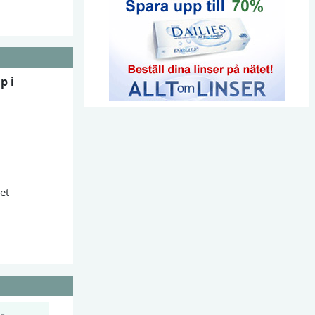
p i
et