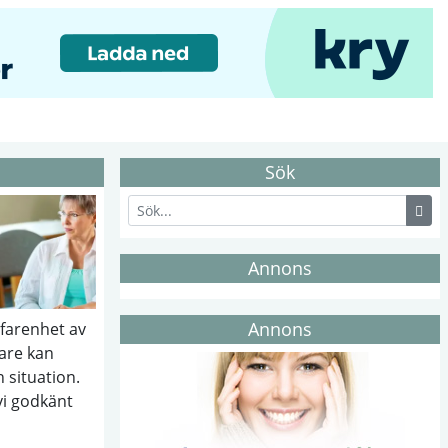
Sök
Annons
Annons
rfarenhet av
are kan
n situation.
vi godkänt