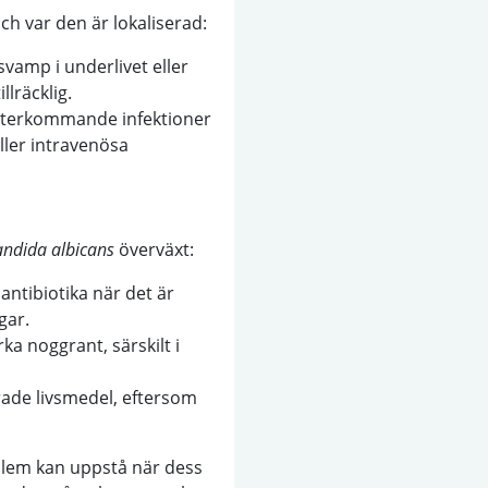
h var den är lokaliserad:
vamp i underlivet eller
llräcklig.
r återkommande infektioner
ller intravenösa
ndida albicans
överväxt:
antibiotika när det är
gar.
a noggrant, särskilt i
ade livsmedel, eftersom
blem kan uppstå när dess