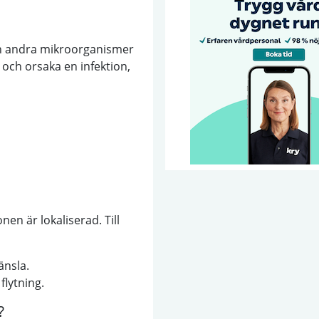
 andra mikroorganismer
 och orsaka en infektion,
en är lokaliserad. Till
änsla.
flytning.
?