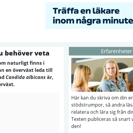
Erfarenheter
du behöver veta
m naturligt finns i
 en överväxt leda till
vad
Candida albicans
är,
rväxt.
Här kan du skriva om din e
stödstrumpor, så andra läs
relatera och lära sig från di
Texten publiceras så snart 
den!