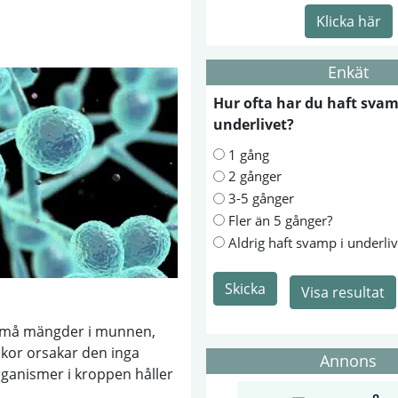
Klicka här
Enkät
Hur ofta har du haft svam
underlivet?
1 gång
2 gånger
3-5 gånger
Fler än 5 gånger?
Aldrig haft svamp i underliv
Skicka
Visa resultat
 små mängder i munnen,
skor orsakar den inga
Annons
ganismer i kroppen håller