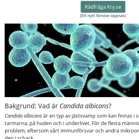
Rådfråga Kry.se
(Ett nytt fönster öppnas)
Bakgrund: Vad är
Candida albicans
?
Candida albicans
är en typ av jästsvamp som kan finnas i
tarmarna, på huden och i underlivet. För de flesta männi
problem, eftersom vårt immunförsvar och andra mikroor
den i schack.