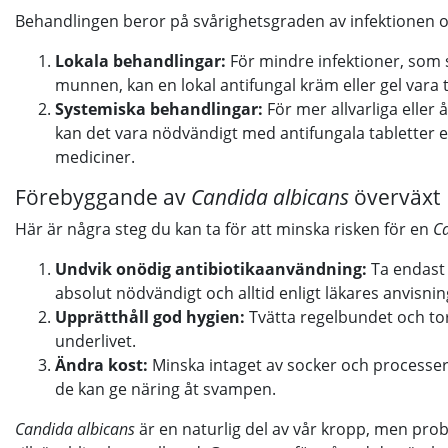
Behandlingen beror på svårighetsgraden av infektionen oc
Lokala behandlingar:
För mindre infektioner, som s
munnen, kan en lokal antifungal kräm eller gel vara ti
Systemiska behandlingar:
För mer allvarliga elle
kan det vara nödvändigt med antifungala tabletter e
mediciner.
Förebyggande av
Candida albicans
överväxt
Här är några steg du kan ta för att minska risken för en
Ca
Undvik onödig antibiotikaanvändning:
Ta endast 
absolut nödvändigt och alltid enligt läkares anvisnin
Upprätthåll god hygien:
Tvätta regelbundet och tork
underlivet.
Ändra kost:
Minska intaget av socker och processer
de kan ge näring åt svampen.
Candida albicans
är en naturlig del av vår kropp, men pro